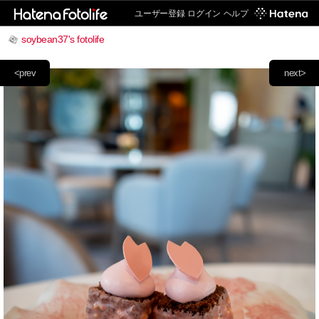
ユーザー登録
ログイン
ヘルプ
soybean37's fotolife
<prev
next>