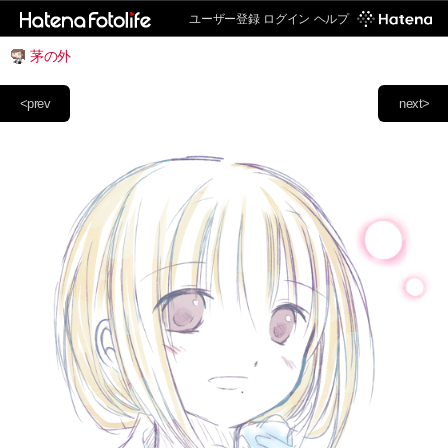
ユーザー登録
ログイン
ヘルプ
茅の外
<prev
next>