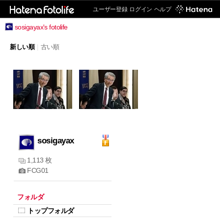
ユーザー登録
ログイン
ヘルプ
sosigayax's fotolife
新しい順
|
古い順
sosigayax
1,113 枚
FCG01
フォルダ
トップフォルダ