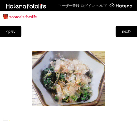
ユーザー登録
ログイン
ヘルプ
soorce's fotolife
<prev
next>