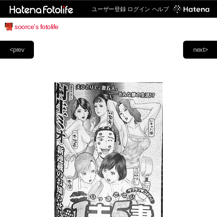
ユーザー登録
ログイン
ヘルプ
soorce's fotolife
<prev
next>