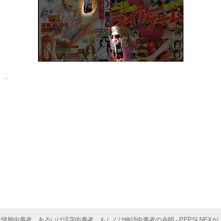
情報中毒者、あるいは活字中毒者、もしくは物語中毒者の弁明 - PEPSI NEXが