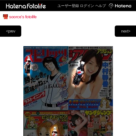
ユーザー登録
ログイン
ヘルプ
soorce's fotolife
<prev
next>