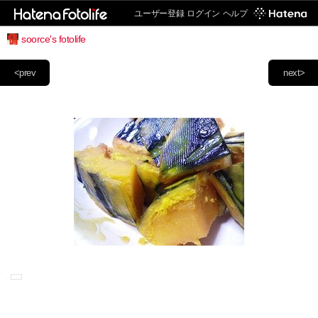
ユーザー登録
ログイン
ヘルプ
soorce's fotolife
<prev
next>