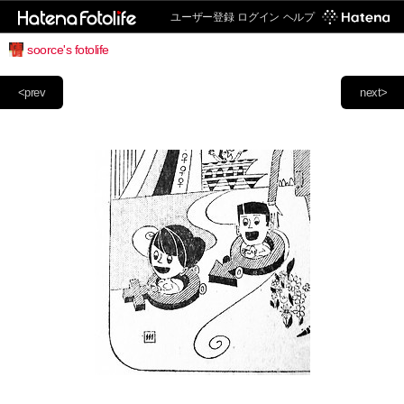
ユーザー登録
ログイン
ヘルプ
soorce's fotolife
<prev
next>