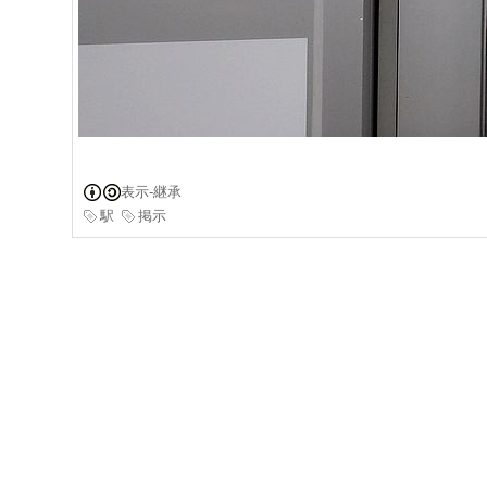
表示-継承
駅
掲示