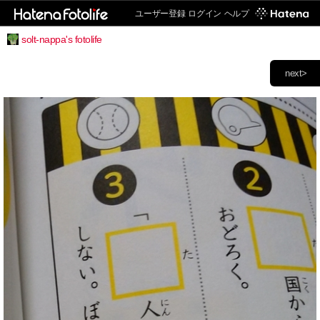
ユーザー登録
ログイン
ヘルプ
solt-nappa's fotolife
next>