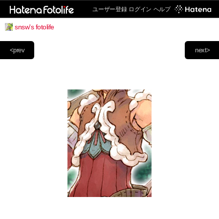
ユーザー登録
ログイン
ヘルプ
snsw's fotolife
<prev
next>