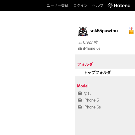
ユーザー登録
ログイン
ヘルプ
snk55puwtnu
8,927 枚
iPhone 6s
フォルダ
トップフォルダ
Model
なし
iPhone 5
iPhone 6s