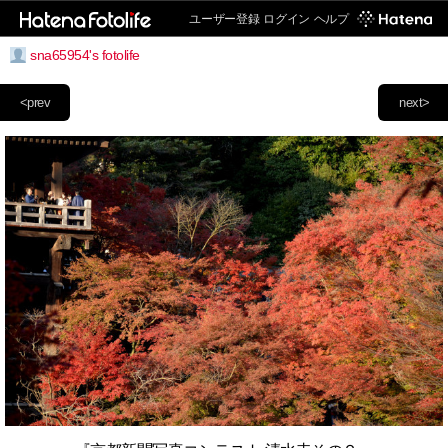
ユーザー登録
ログイン
ヘルプ
sna65954's fotolife
<prev
next>