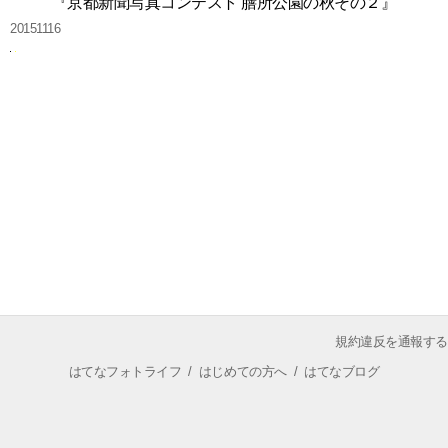
『京都新聞写真コンテスト 膳所公園の秋その２』
20151116
規約違反を通報する
はてなフォトライフ
/
はじめての方へ
/
はてなブログ