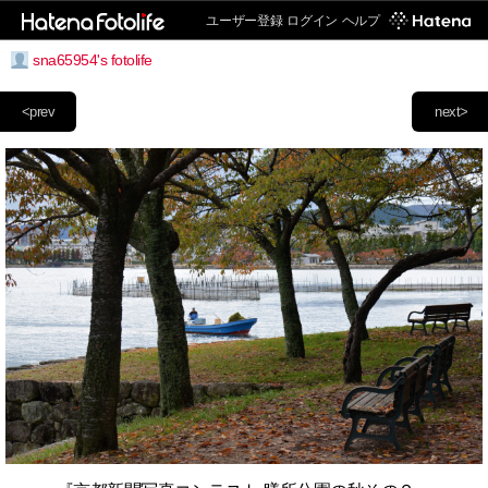
ユーザー登録
ログイン
ヘルプ
sna65954's fotolife
<prev
next>