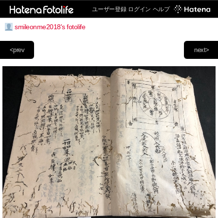
ユーザー登録
ログイン
ヘルプ
smileonme2018's fotolife
<prev
next>