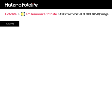
Fotolife
>
smilemoon's fotolife
>
<prev