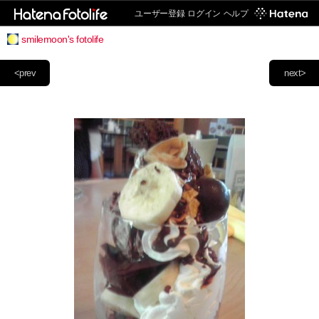
ユーザー登録
ログイン
ヘルプ
smilemoon's fotolife
<prev
next>