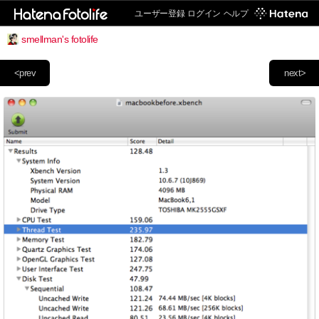
ユーザー登録
ログイン
ヘルプ
smellman's fotolife
<prev
next>