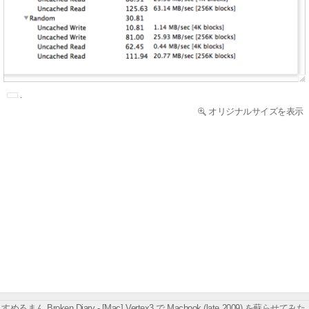
オリジナルサイズを表示
すめるまん Broken Diary - [Mac] Vertex3 で Macbook (late 2009) を蘇らせてみた