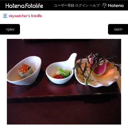
ユーザー登録
ログイン
ヘルプ
skywatcher's fotolife
<prev
next>