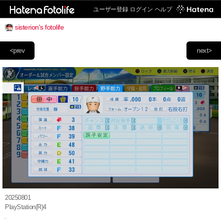
ユーザー登録
ログイン
ヘルプ
sisterion's fotolife
<prev
next>
20250801
PlayStation(R)4