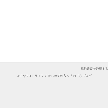
規約違反を通報する
はてなフォトライフ
/
はじめての方へ
/
はてなブログ