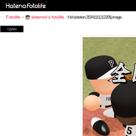
Fotolife
>
sisterion's fotolife
>
<prev