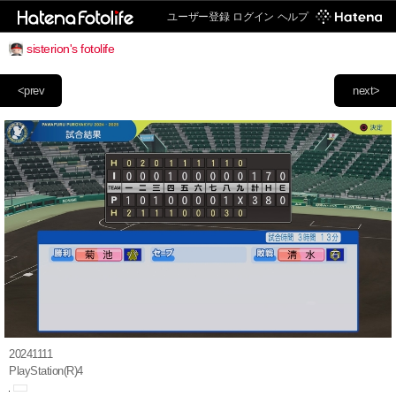
ユーザー登録
ログイン
ヘルプ
sisterion's fotolife
<prev
next>
20241111
PlayStation(R)4