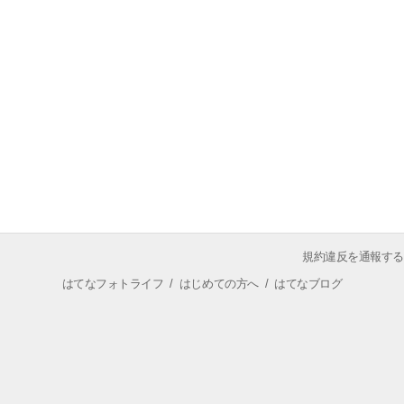
規約違反を通報する
はてなフォトライフ
/
はじめての方へ
/
はてなブログ