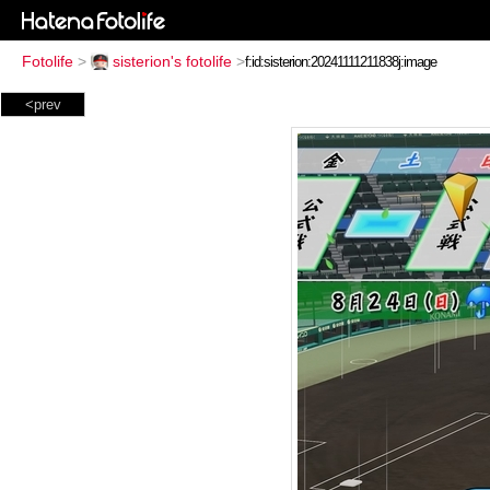
Fotolife
>
sisterion's fotolife
>
<prev