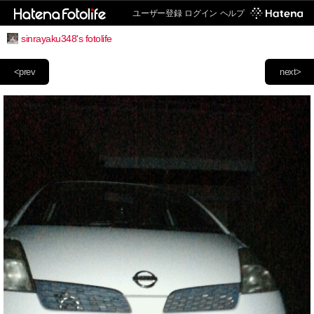
ユーザー登録
ログイン
ヘルプ
sinrayaku348's fotolife
<prev
next>