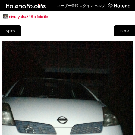
ユーザー登録
ログイン
ヘルプ
sinrayaku348's fotolife
<prev
next>