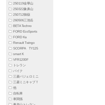
250119金華山
250322象鼻山
250712御嶽
260506三池岳
BETA Techno
FORD EcoSports
FORD Ka
Renault Twingo
SCORPA TY125
smart K
VFR1200F
トレラン
バイク
三菱パジェロミニ
三菱ミニキャブＴ
他
自転車
車関係
養老山トレラン