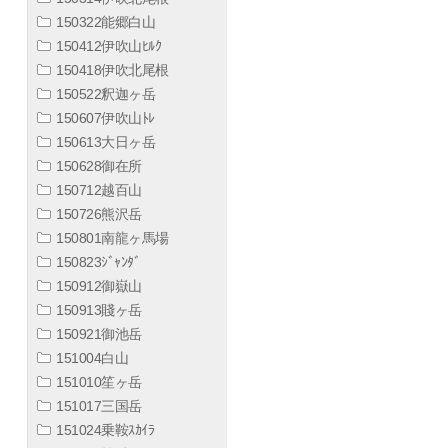
150322能郷白山
150412伊吹山ﾋﾙｸ
150418伊吹北尾根
150522釈迦ヶ岳
150607伊吹山ﾄﾚ
150613大日ヶ岳
150628御在所
150712越百山
150726熊沢岳
150801南龍ヶ馬場
150823ｼﾞｬﾝﾀﾞ
150912御嶽山
150913賤ヶ岳
150921御池岳
151004白山
151010笙ヶ岳
151017三国岳
151024乗鞍ｽｶｲﾗ