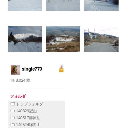
single779
8,024 枚
フォルダ
トップフォルダ
140329冠山
140517藤原岳
140524綿向山