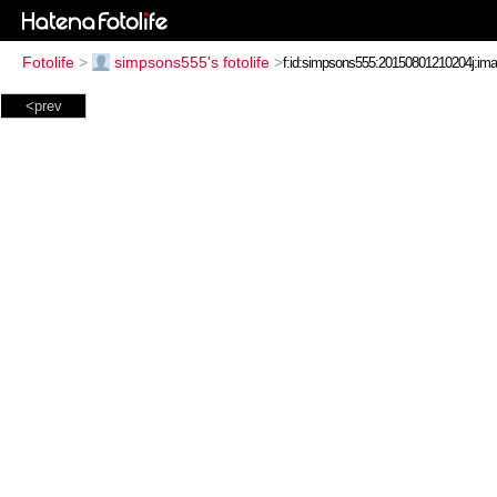
Fotolife
>
simpsons555's fotolife
>
<prev