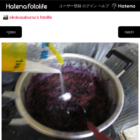
ユーザー登録
ログイン
ヘルプ
sikokusaburou's fotolife
<prev
next>