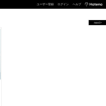
ユーザー登録
ログイン
ヘルプ
next>