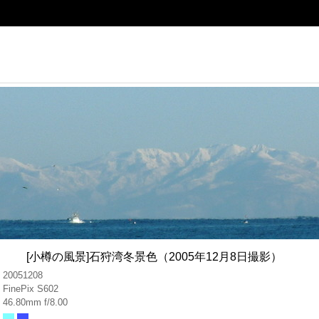
[小樽の風景]石狩湾冬景色（2005年12月8日撮影）
20051208
FinePix S602
46.80mm f/8.00