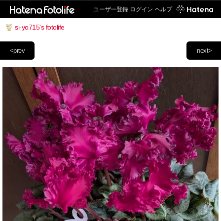
ユーザー登録
ログイン
ヘルプ
si-yo715's fotolife
<prev
next>