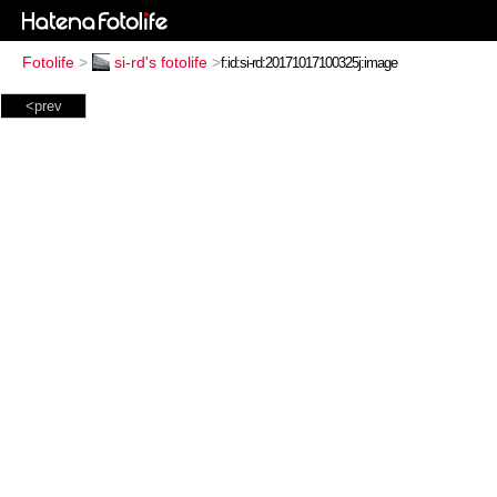
Fotolife
>
si-rd's fotolife
>
<prev