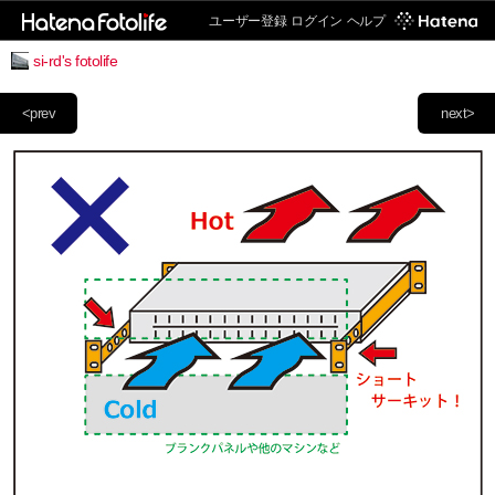
ユーザー登録
ログイン
ヘルプ
si-rd's fotolife
<prev
next>