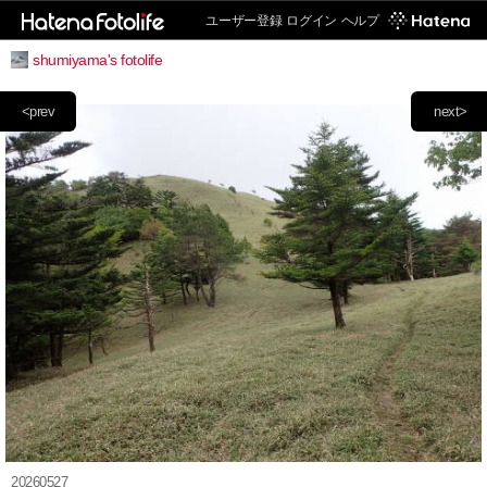
ユーザー登録
ログイン
ヘルプ
shumiyama's fotolife
<prev
next>
20260527