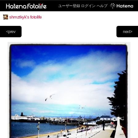
ユーザー登録
ログイン
ヘルプ
shmztkyk's fotolife
<prev
next>