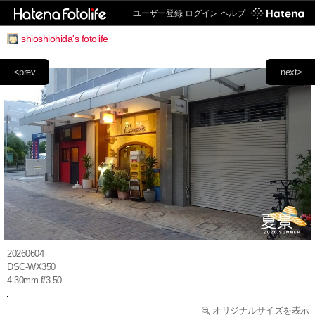
ユーザー登録
ログイン
ヘルプ
shioshiohida's fotolife
<prev
next>
20260604
DSC-WX350
4.30mm f/3.50
オリジナルサイズを表示