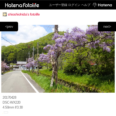
ユーザー登録
ログイン
ヘルプ
shioshiohida's fotolife
<prev
next>
20170428
DSC-WX220
4.50mm f/3.30