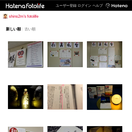
ユーザー登録
ログイン
ヘルプ
shins2m's fotolife
新しい順
|
古い順