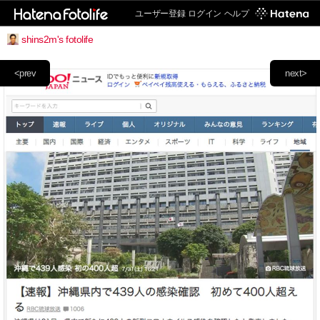
ユーザー登録
ログイン
ヘルプ
shins2m's fotolife
<prev
next>