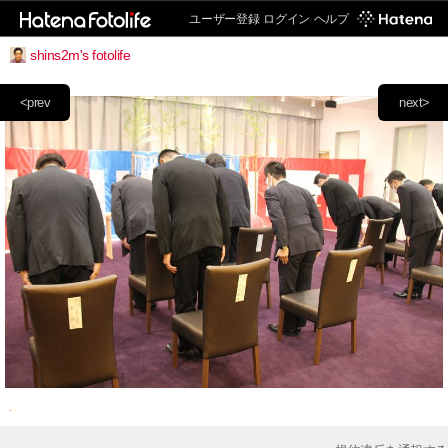
ユーザー登録
ログイン
ヘルプ
shins2m's fotolife
<prev
next>