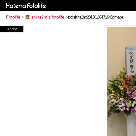
Fotolife
>
shins2m's fotolife
>
<prev