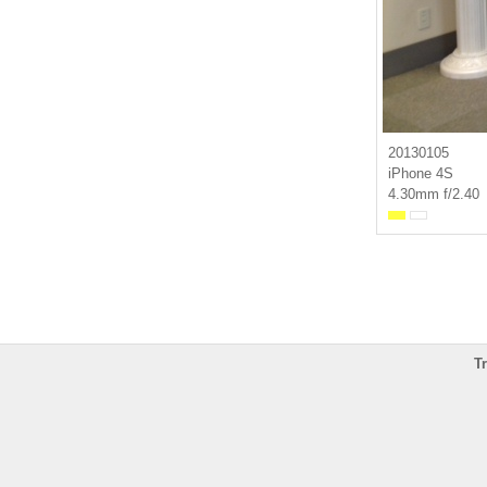
20130105
iPhone 4S
4.30mm f/2.40
T