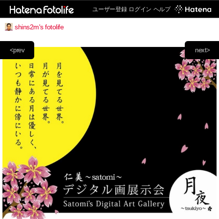
ユーザー登録
ログイン
ヘルプ
shins2m's fotolife
<prev
next>