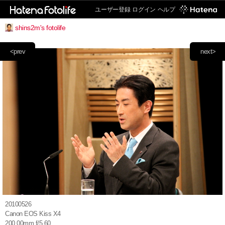
ユーザー登録
ログイン
ヘルプ
shins2m's fotolife
<prev
next>
20100526
Canon EOS Kiss X4
200.00mm f/5.60