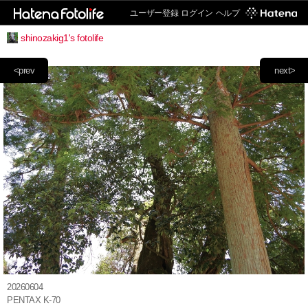
ユーザー登録
ログイン
ヘルプ
shinozakig1's fotolife
<prev
next>
20260604
PENTAX K-70