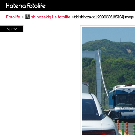
Fotolife
>
shinozakig1's fotolife
>
<prev