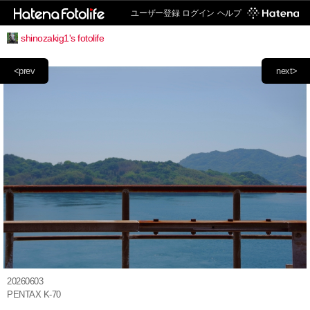
ユーザー登録
ログイン
ヘルプ
shinozakig1's fotolife
<prev
next>
20260603
PENTAX K-70