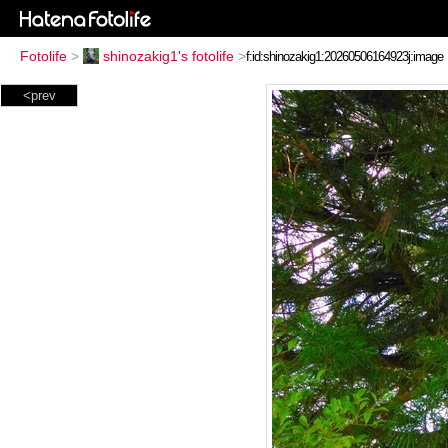
Fotolife
>
shinozakig1's fotolife
>
<prev