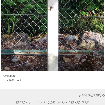
20260506
PENTAX K-70
規約違反を通報する
はてなフォトライフ
/
はじめての方へ
/
はてなブログ