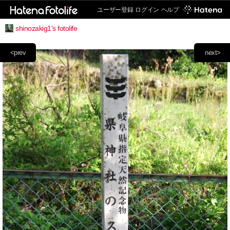
ユーザー登録
ログイン
ヘルプ
shinozakig1's fotolife
<prev
next>