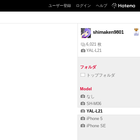
ユーザー登録
ログイン
ヘルプ
shimaken9801
6,021 枚
YAL-L21
フォルダ
トップフォルダ
Model
なし
SH-M06
YAL-L21
iPhone 5
iPhone SE