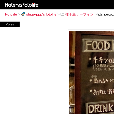
Fotolife
>
shige-ppp's fotolife
>
種子島サーフィン
>
<prev