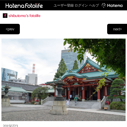
ユーザー登録
ログイン
ヘルプ
shibutomo's fotolife
<prev
next>
20150723